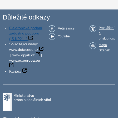
Důležité odkazy
Elektronické podání
Prohlášení
Větší šance
žádosti o podporu
o
Youtube
(IS KP21+)
přístupnosti
Související weby:
Mapa
www.dotaceeu.cz
Stránek
|
www.opjak.cz
|
www.ec.europa.eu
Kariéra