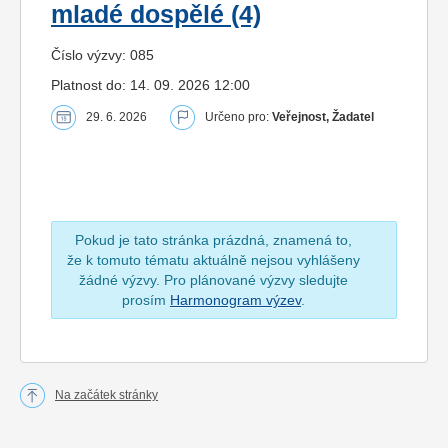
mladé dospělé (4)
Číslo výzvy: 085
Platnost do: 14. 09. 2026 12:00
29. 6. 2026
Určeno pro:
Veřejnost, Žadatel
Pokud je tato stránka prázdná, znamená to,
že k tomuto tématu aktuálně nejsou vyhlášeny
žádné výzvy. Pro plánované výzvy sledujte
prosím
Harmonogram výzev
.
Na začátek stránky