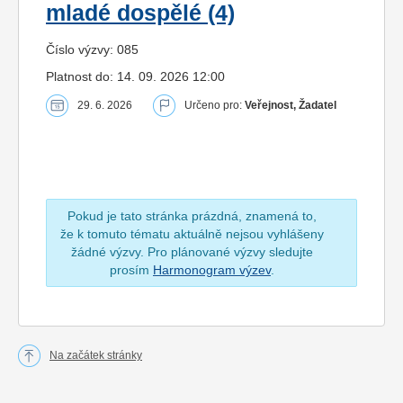
mladé dospělé (4)
Číslo výzvy: 085
Platnost do: 14. 09. 2026 12:00
29. 6. 2026
Určeno pro:
Veřejnost, Žadatel
Pokud je tato stránka prázdná, znamená to,
že k tomuto tématu aktuálně nejsou vyhlášeny
žádné výzvy. Pro plánované výzvy sledujte
prosím
Harmonogram výzev
.
Na začátek stránky