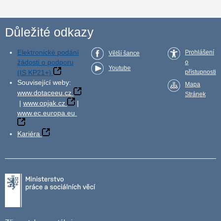
Důležité odkazy
Elektronické podání
Prohlášení
Větší šance
žádosti o podporu
o
Youtube
(IS KP21+)
přístupnosti
Související weby:
Mapa
www.dotaceeu.cz
Stránek
|
www.opjak.cz
|
www.ec.europa.eu
Kariéra