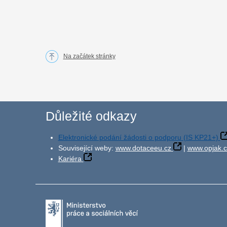
Na začátek stránky
Důležité odkazy
Elektronické podání žádosti o podporu (IS KP21+)
Související weby:
www.dotaceeu.cz
|
www.opjak.c
Kariéra