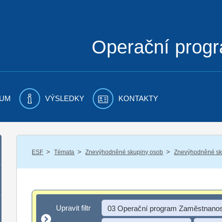
Operační prog
UM
VÝSLEDKY
KONTAKTY
/
/
/
ESF
Témata
Znevýhodněné skupiny osob
Znevýhodněné sku
Upravit filtr
Upravit filtr
03 Operační program Zaměstnanos