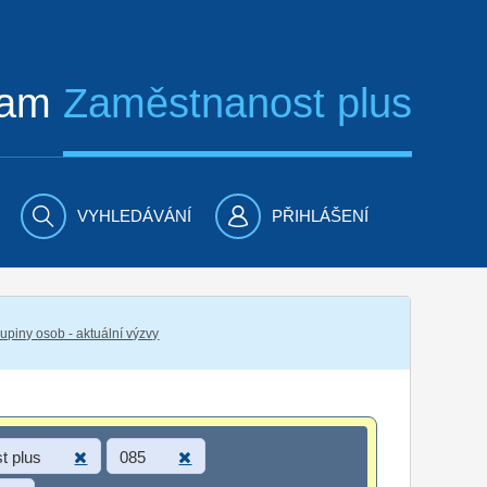
ram
Zaměstnanost plus
VYHLEDÁVÁNÍ
PŘIHLÁŠENÍ
piny osob - aktuální výzvy
t plus
085