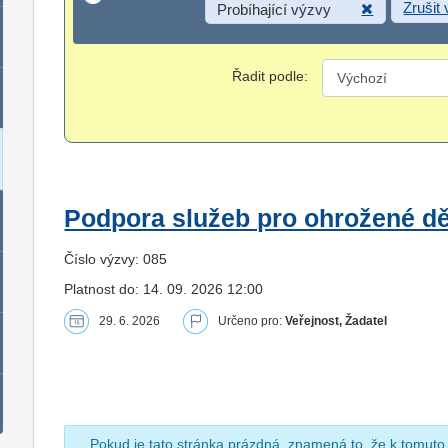
Zrušit
Probíhající výzvy
Řadit podle:
Podpora služeb pro ohrožené dět
Číslo výzvy: 085
Platnost do: 14. 09. 2026 12:00
29. 6. 2026
Určeno pro:
Veřejnost, Žadatel
Pokud je tato stránka prázdná, znamená to, že k tomuto