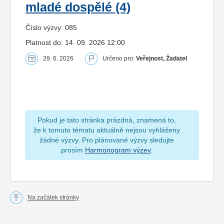
mladé dospělé (4)
Číslo výzvy: 085
Platnost do: 14. 09. 2026 12:00
29. 6. 2026
Určeno pro:
Veřejnost, Žadatel
Pokud je tato stránka prázdná, znamená to,
že k tomuto tématu aktuálně nejsou vyhlášeny
žádné výzvy. Pro plánované výzvy sledujte
prosím
Harmonogram výzev
.
Na začátek stránky