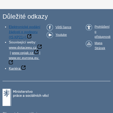
Důležité odkazy
Elektronické podání
Prohlášení
Větší šance
žádosti o podporu
o
Youtube
(IS KP21+)
přístupnosti
Související weby:
Mapa
www.dotaceeu.cz
Stránek
|
www.opjak.cz
|
www.ec.europa.eu
Kariéra