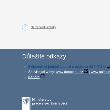
Na začátek stránky
Důležité odkazy
Elektronické podání žádosti o podporu (IS KP21+)
Související weby:
www.dotaceeu.cz
|
www.opjak.c
Kariéra