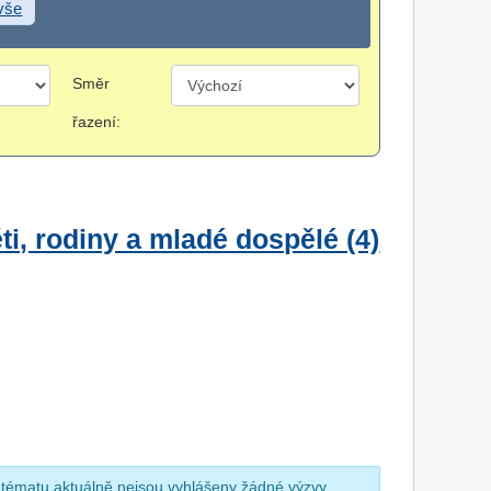
 vše
Směr
řazení:
i, rodiny a mladé dospělé (4)
 tématu aktuálně nejsou vyhlášeny žádné výzvy.