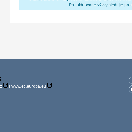
Pro plánované výzvy sledujte pr
z
|
www.ec.europa.eu