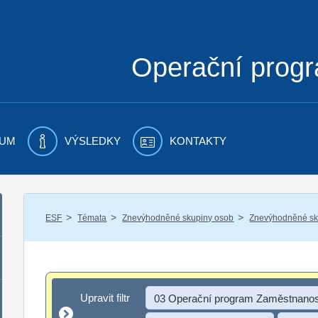
Operační prog
UM
VÝSLEDKY
KONTAKTY
/
/
/
ESF
Témata
Znevýhodněné skupiny osob
Znevýhodněné sku
Upravit filtr
Upravit filtr
03 Operační program Zaměstnanos