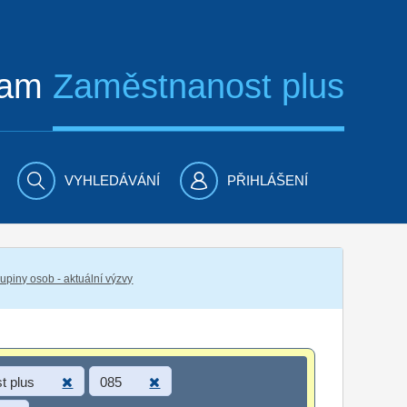
ram
Zaměstnanost plus
VYHLEDÁVÁNÍ
PŘIHLÁŠENÍ
piny osob - aktuální výzvy
t plus
085