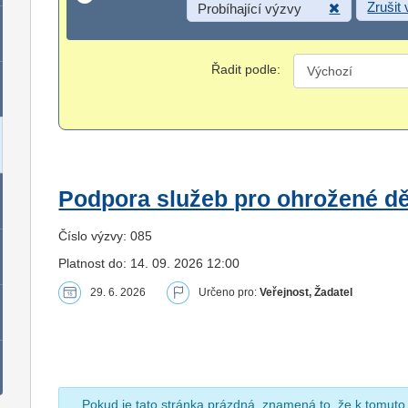
Zrušit
Probíhající výzvy
Řadit podle:
Podpora služeb pro ohrožené dět
Číslo výzvy: 085
Platnost do: 14. 09. 2026 12:00
29. 6. 2026
Určeno pro:
Veřejnost, Žadatel
Pokud je tato stránka prázdná, znamená to, že k tomuto