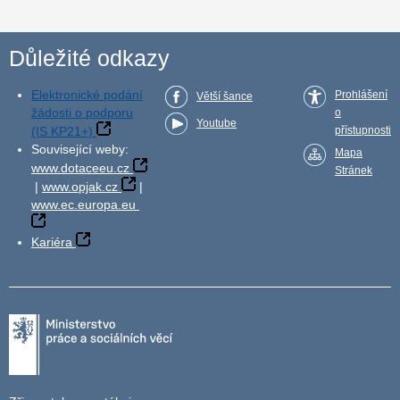
Důležité odkazy
Elektronické podání
Prohlášení
Větší šance
žádosti o podporu
o
Youtube
(IS KP21+)
přístupnosti
Související weby:
Mapa
www.dotaceeu.cz
Stránek
|
www.opjak.cz
|
www.ec.europa.eu
Kariéra