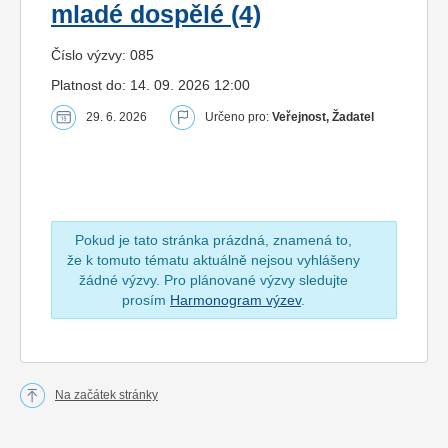
mladé dospělé (4)
Číslo výzvy: 085
Platnost do: 14. 09. 2026 12:00
29. 6. 2026
Určeno pro:
Veřejnost, Žadatel
Pokud je tato stránka prázdná, znamená to,
že k tomuto tématu aktuálně nejsou vyhlášeny
žádné výzvy. Pro plánované výzvy sledujte
prosím
Harmonogram výzev
.
Na začátek stránky