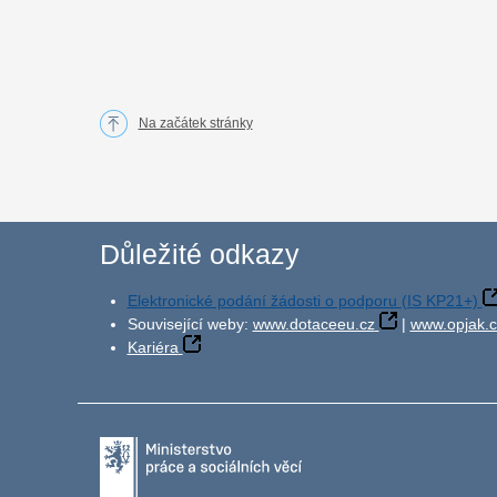
Na začátek stránky
Důležité odkazy
Elektronické podání žádosti o podporu (IS KP21+)
Související weby:
www.dotaceeu.cz
|
www.opjak.c
Kariéra