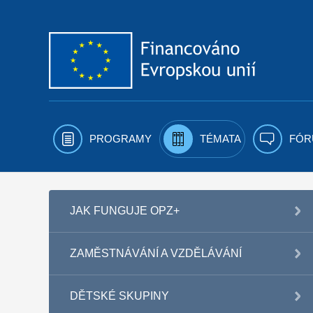
Přejít k obsahu
PROGRAMY
TÉMATA
FÓR
JAK FUNGUJE OPZ+
ZAMĚSTNÁVÁNÍ A VZDĚLÁVÁNÍ
DĚTSKÉ SKUPINY