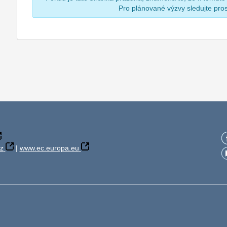
Pro plánované výzvy sledujte pr
z
|
www.ec.europa.eu