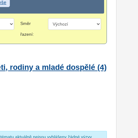
 vše
Směr
řazení:
i, rodiny a mladé dospělé (4)
 tématu aktuálně nejsou vyhlášeny žádné výzvy.