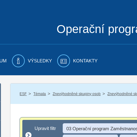
Operační prog
UM
VÝSLEDKY
KONTAKTY
/
/
/
ESF
Témata
Znevýhodněné skupiny osob
Znevýhodněné sku
Upravit filtr
Upravit filtr
03 Operační program Zaměstnanos