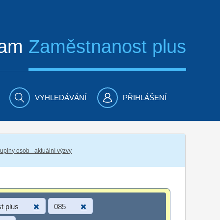
ram
Zaměstnanost plus
VYHLEDÁVÁNÍ
PŘIHLÁŠENÍ
piny osob - aktuální výzvy
t plus
085