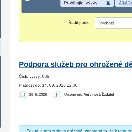
Zrušit
Probíhající výzvy
Řadit podle:
Podpora služeb pro ohrožené dět
Číslo výzvy: 085
Platnost do: 14. 09. 2026 12:00
29. 6. 2026
Určeno pro:
Veřejnost, Žadatel
Pokud je tato stránka prázdná, znamená to, že k tomuto