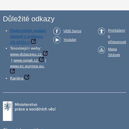
Důležité odkazy
Elektronické podání
Prohlášení
Větší šance
žádosti o podporu
o
Youtube
(IS KP21+)
přístupnosti
Související weby:
Mapa
www.dotaceeu.cz
Stránek
|
www.opjak.cz
|
www.ec.europa.eu
Kariéra