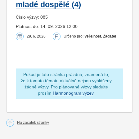
mladé dospělé (4)
Číslo výzvy: 085
Platnost do: 14. 09. 2026 12:00
29. 6. 2026
Určeno pro:
Veřejnost, Žadatel
Pokud je tato stránka prázdná, znamená to,
že k tomuto tématu aktuálně nejsou vyhlášeny
žádné výzvy. Pro plánované výzvy sledujte
prosím
Harmonogram výzev
.
Na začátek stránky