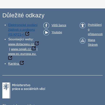
Důležité odkazy
Elektronické podání
Prohlášení
Větší šance
žádosti o podporu
o
Youtube
(IS KP21+)
přístupnosti
Související weby:
Mapa
www.dotaceeu.cz
Stránek
|
www.opjak.cz
|
www.ec.europa.eu
Kariéra