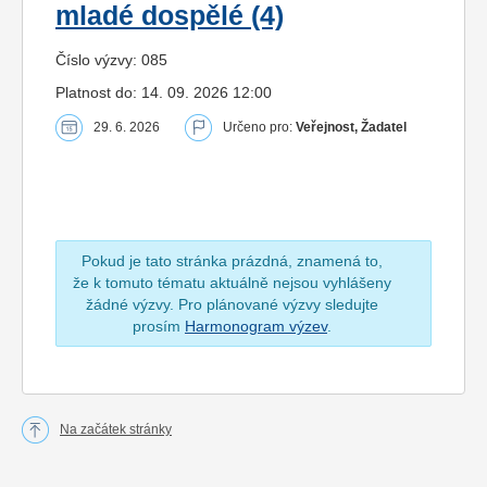
mladé dospělé (4)
Číslo výzvy: 085
Platnost do: 14. 09. 2026 12:00
29. 6. 2026
Určeno pro:
Veřejnost, Žadatel
Pokud je tato stránka prázdná, znamená to,
že k tomuto tématu aktuálně nejsou vyhlášeny
žádné výzvy. Pro plánované výzvy sledujte
prosím
Harmonogram výzev
.
Na začátek stránky