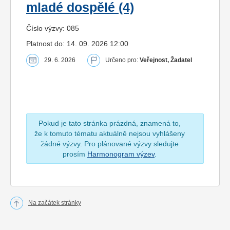
mladé dospělé (4)
Číslo výzvy: 085
Platnost do: 14. 09. 2026 12:00
29. 6. 2026
Určeno pro:
Veřejnost, Žadatel
Pokud je tato stránka prázdná, znamená to,
že k tomuto tématu aktuálně nejsou vyhlášeny
žádné výzvy. Pro plánované výzvy sledujte
prosím
Harmonogram výzev
.
Na začátek stránky