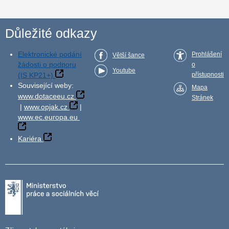
Důležité odkazy
Elektronické podání
Prohlášení
Větší šance
žádosti o podporu
o
Youtube
(IS KP21+)
přístupnosti
Související weby:
Mapa
www.dotaceeu.cz
Stránek
|
www.opjak.cz
|
www.ec.europa.eu
Kariéra