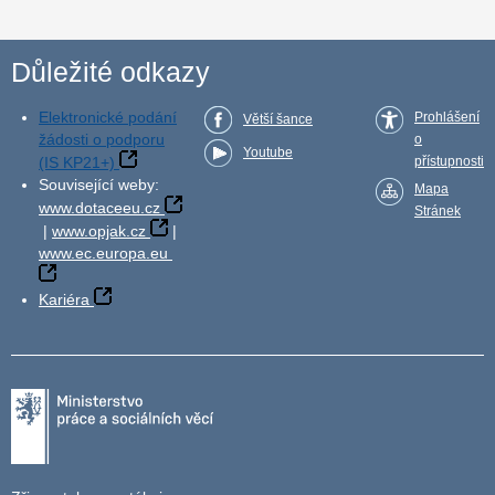
Důležité odkazy
Elektronické podání
Prohlášení
Větší šance
žádosti o podporu
o
Youtube
(IS KP21+)
přístupnosti
Související weby:
Mapa
www.dotaceeu.cz
Stránek
|
www.opjak.cz
|
www.ec.europa.eu
Kariéra