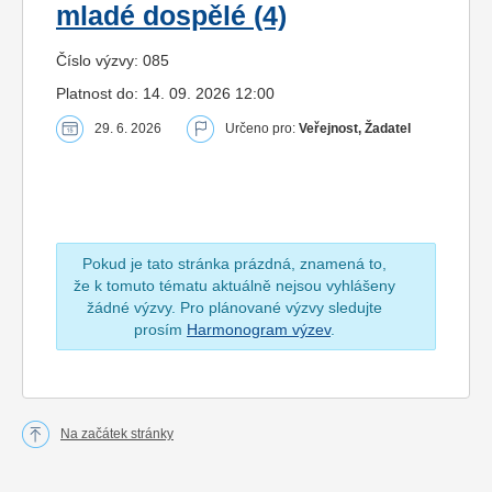
mladé dospělé (4)
Číslo výzvy: 085
Platnost do: 14. 09. 2026 12:00
29. 6. 2026
Určeno pro:
Veřejnost, Žadatel
Pokud je tato stránka prázdná, znamená to,
že k tomuto tématu aktuálně nejsou vyhlášeny
žádné výzvy. Pro plánované výzvy sledujte
prosím
Harmonogram výzev
.
Na začátek stránky