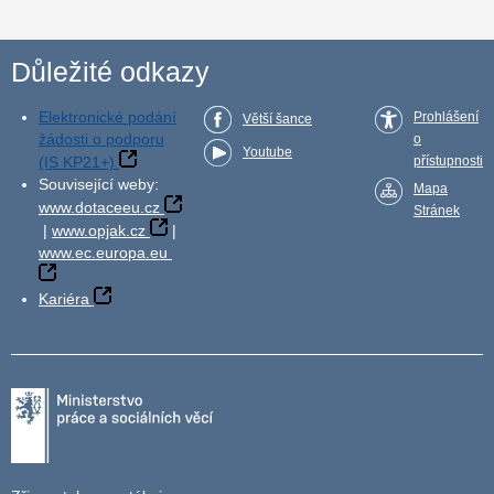
Důležité odkazy
Elektronické podání
Prohlášení
Větší šance
žádosti o podporu
o
Youtube
(IS KP21+)
přístupnosti
Související weby:
Mapa
www.dotaceeu.cz
Stránek
|
www.opjak.cz
|
www.ec.europa.eu
Kariéra