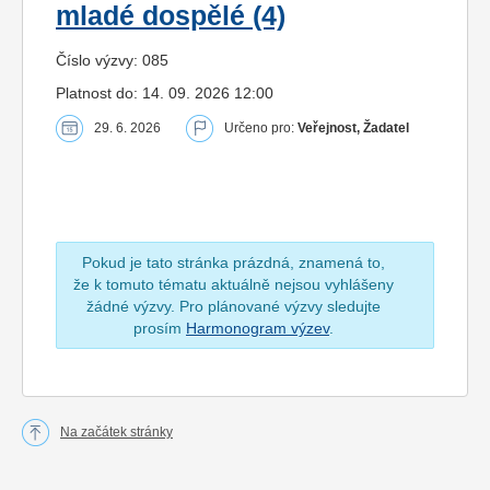
mladé dospělé (4)
Číslo výzvy: 085
Platnost do: 14. 09. 2026 12:00
29. 6. 2026
Určeno pro:
Veřejnost, Žadatel
Pokud je tato stránka prázdná, znamená to,
že k tomuto tématu aktuálně nejsou vyhlášeny
žádné výzvy. Pro plánované výzvy sledujte
prosím
Harmonogram výzev
.
Na začátek stránky