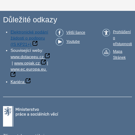
Důležité odkazy
Elektronické podání
Prohlášení
Větší šance
žádosti o podporu
o
Youtube
(IS KP21+)
přístupnosti
Související weby:
Mapa
www.dotaceeu.cz
Stránek
|
www.opjak.cz
|
www.ec.europa.eu
Kariéra