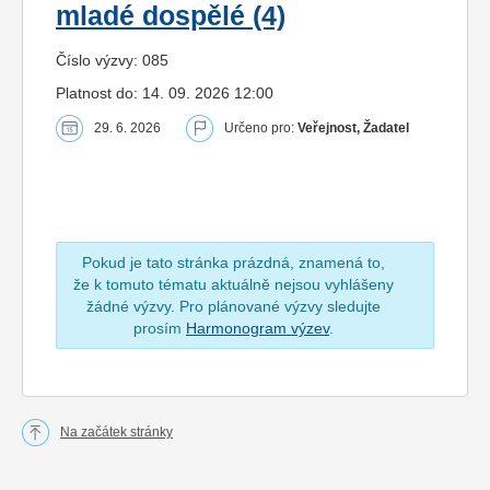
mladé dospělé (4)
Číslo výzvy: 085
Platnost do: 14. 09. 2026 12:00
29. 6. 2026
Určeno pro:
Veřejnost, Žadatel
Pokud je tato stránka prázdná, znamená to,
že k tomuto tématu aktuálně nejsou vyhlášeny
žádné výzvy. Pro plánované výzvy sledujte
prosím
Harmonogram výzev
.
Na začátek stránky