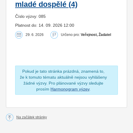
mladé dospělé (4)
Číslo výzvy: 085
Platnost do: 14. 09. 2026 12:00
29. 6. 2026
Určeno pro:
Veřejnost, Žadatel
Pokud je tato stránka prázdná, znamená to,
že k tomuto tématu aktuálně nejsou vyhlášeny
žádné výzvy. Pro plánované výzvy sledujte
prosím
Harmonogram výzev
.
Na začátek stránky