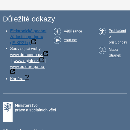
Důležité odkazy
Elektronické podání
Prohlášení
Větší šance
žádosti o podporu
o
Youtube
(IS KP21+)
přístupnosti
Související weby:
Mapa
www.dotaceeu.cz
Stránek
|
www.opjak.cz
|
www.ec.europa.eu
Kariéra