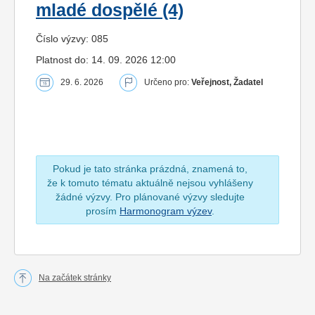
mladé dospělé (4)
Číslo výzvy: 085
Platnost do: 14. 09. 2026 12:00
29. 6. 2026
Určeno pro:
Veřejnost, Žadatel
Pokud je tato stránka prázdná, znamená to,
že k tomuto tématu aktuálně nejsou vyhlášeny
žádné výzvy. Pro plánované výzvy sledujte
prosím
Harmonogram výzev
.
Na začátek stránky