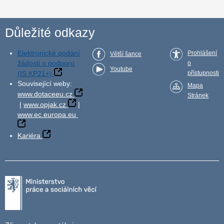
Důležité odkazy
Elektronické podání
Prohlášení
Větší šance
žádosti o podporu
o
Youtube
(IS KP21+)
přístupnosti
Související weby:
Mapa
www.dotaceeu.cz
Stránek
|
www.opjak.cz
|
www.ec.europa.eu
Kariéra