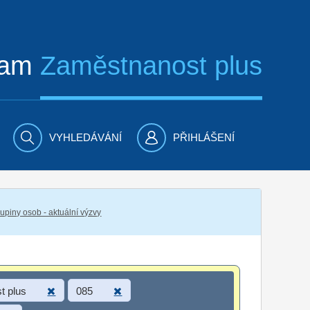
ram
Zaměstnanost plus
VYHLEDÁVÁNÍ
PŘIHLÁŠENÍ
piny osob - aktuální výzvy
t plus
085