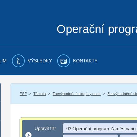
Operační prog
UM
VÝSLEDKY
KONTAKTY
/
/
/
ESF
Témata
Znevýhodněné skupiny osob
Znevýhodněné sku
Upravit filtr
Upravit filtr
03 Operační program Zaměstnanos