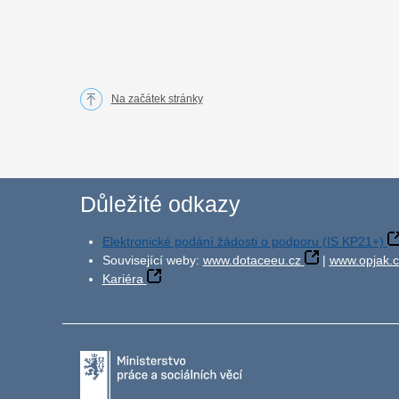
Na začátek stránky
Důležité odkazy
Elektronické podání žádosti o podporu (IS KP21+)
Související weby:
www.dotaceeu.cz
|
www.opjak.c
Kariéra