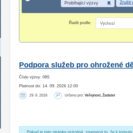
Zrušit
Probíhající výzvy
Řadit podle:
Podpora služeb pro ohrožené dět
Číslo výzvy: 085
Platnost do: 14. 09. 2026 12:00
29. 6. 2026
Určeno pro:
Veřejnost, Žadatel
Pokud je tato stránka prázdná, znamená to, že k tomuto