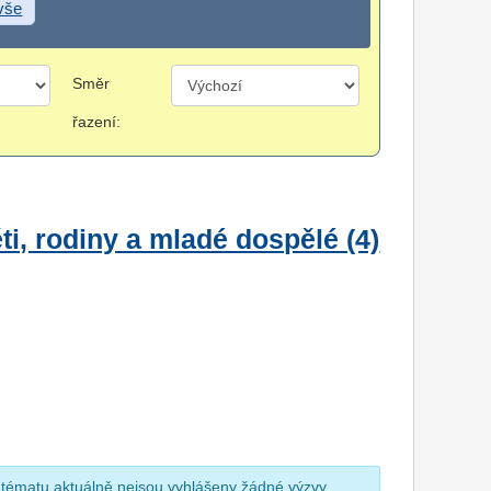
 vše
Směr
řazení:
i, rodiny a mladé dospělé (4)
 tématu aktuálně nejsou vyhlášeny žádné výzvy.