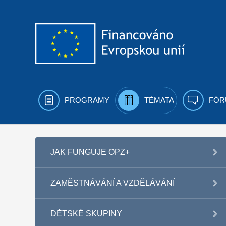
Přejít k obsahu
PROGRAMY
TÉMATA
FÓR
JAK FUNGUJE OPZ+
ZAMĚSTNÁVÁNÍ A VZDĚLÁVÁNÍ
DĚTSKÉ SKUPINY