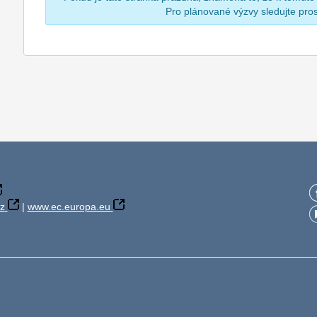
Pro plánované výzvy sledujte pr
z
|
www.ec.europa.eu