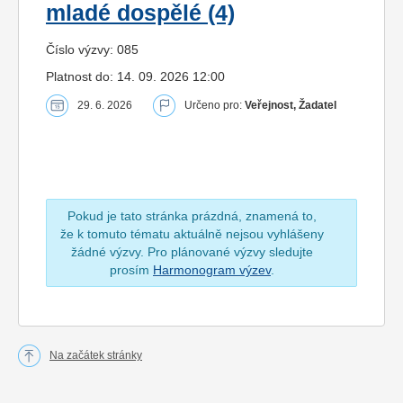
mladé dospělé (4)
Číslo výzvy: 085
Platnost do: 14. 09. 2026 12:00
29. 6. 2026
Určeno pro:
Veřejnost, Žadatel
Pokud je tato stránka prázdná, znamená to,
že k tomuto tématu aktuálně nejsou vyhlášeny
žádné výzvy. Pro plánované výzvy sledujte
prosím
Harmonogram výzev
.
Na začátek stránky