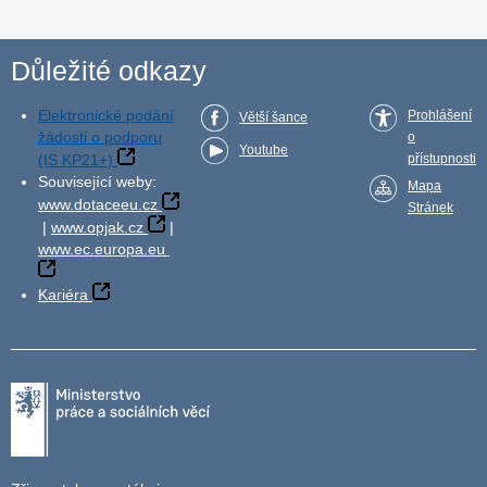
Důležité odkazy
Elektronické podání
Prohlášení
Větší šance
žádosti o podporu
o
Youtube
(IS KP21+)
přístupnosti
Související weby:
Mapa
www.dotaceeu.cz
Stránek
|
www.opjak.cz
|
www.ec.europa.eu
Kariéra