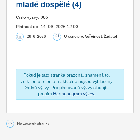
mladé dospělé (4)
Číslo výzvy: 085
Platnost do: 14. 09. 2026 12:00
29. 6. 2026
Určeno pro:
Veřejnost, Žadatel
Pokud je tato stránka prázdná, znamená to,
že k tomuto tématu aktuálně nejsou vyhlášeny
žádné výzvy. Pro plánované výzvy sledujte
prosím
Harmonogram výzev
.
Na začátek stránky