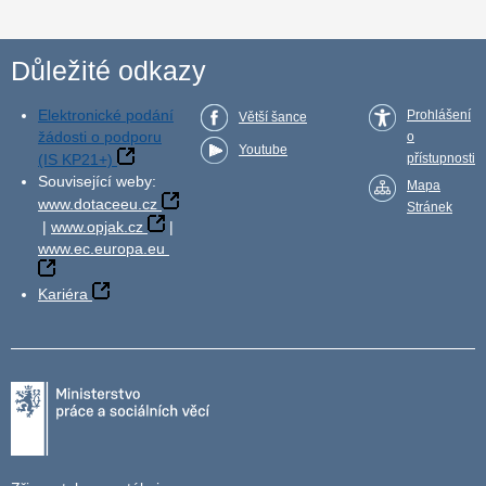
Důležité odkazy
Elektronické podání
Prohlášení
Větší šance
žádosti o podporu
o
Youtube
(IS KP21+)
přístupnosti
Související weby:
Mapa
www.dotaceeu.cz
Stránek
|
www.opjak.cz
|
www.ec.europa.eu
Kariéra