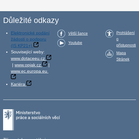
Důležité odkazy
Elektronické podání
Prohlášení
Větší šance
žádosti o podporu
o
Youtube
(IS KP21+)
přístupnosti
Související weby:
Mapa
www.dotaceeu.cz
Stránek
|
www.opjak.cz
|
www.ec.europa.eu
Kariéra