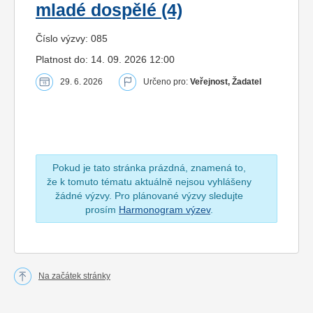
mladé dospělé (4)
Číslo výzvy: 085
Platnost do: 14. 09. 2026 12:00
29. 6. 2026
Určeno pro:
Veřejnost, Žadatel
Pokud je tato stránka prázdná, znamená to,
že k tomuto tématu aktuálně nejsou vyhlášeny
žádné výzvy. Pro plánované výzvy sledujte
prosím
Harmonogram výzev
.
Na začátek stránky