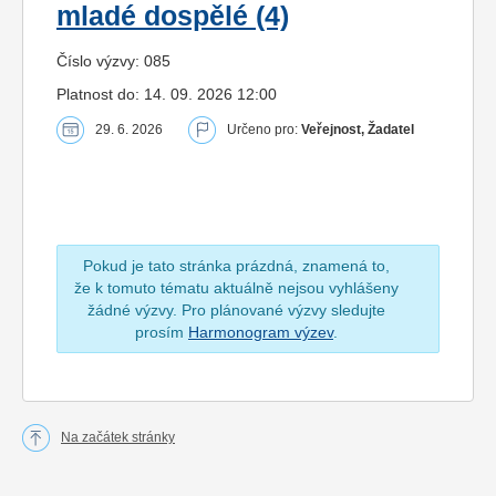
mladé dospělé (4)
Číslo výzvy: 085
Platnost do: 14. 09. 2026 12:00
29. 6. 2026
Určeno pro:
Veřejnost, Žadatel
Pokud je tato stránka prázdná, znamená to,
že k tomuto tématu aktuálně nejsou vyhlášeny
žádné výzvy. Pro plánované výzvy sledujte
prosím
Harmonogram výzev
.
Na začátek stránky