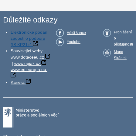
Důležité odkazy
Elektronické podání
Prohlášení
Větší šance
žádosti o podporu
o
Youtube
(IS KP21+)
přístupnosti
Související weby:
Mapa
www.dotaceeu.cz
Stránek
|
www.opjak.cz
|
www.ec.europa.eu
Kariéra