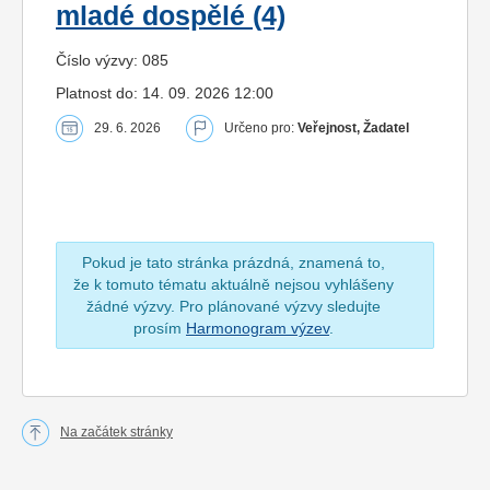
mladé dospělé (4)
Číslo výzvy: 085
Platnost do: 14. 09. 2026 12:00
29. 6. 2026
Určeno pro:
Veřejnost, Žadatel
Pokud je tato stránka prázdná, znamená to,
že k tomuto tématu aktuálně nejsou vyhlášeny
žádné výzvy. Pro plánované výzvy sledujte
prosím
Harmonogram výzev
.
Na začátek stránky