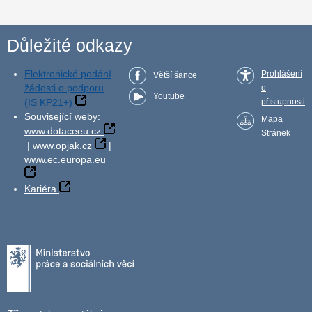
Důležité odkazy
Elektronické podání
Prohlášení
Větší šance
žádosti o podporu
o
Youtube
(IS KP21+)
přístupnosti
Související weby:
Mapa
www.dotaceeu.cz
Stránek
|
www.opjak.cz
|
www.ec.europa.eu
Kariéra