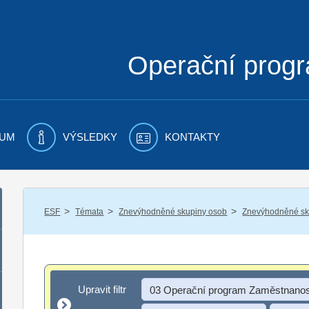
Operační prog
UM
VÝSLEDKY
KONTAKTY
/
/
/
ESF
Témata
Znevýhodněné skupiny osob
Znevýhodněné sku
Upravit filtr
Upravit filtr
03 Operační program Zaměstnanos