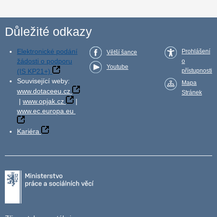
Důležité odkazy
Elektronické podání
Prohlášení
Větší šance
žádosti o podporu
o
Youtube
(IS KP21+)
přístupnosti
Související weby:
Mapa
www.dotaceeu.cz
Stránek
|
www.opjak.cz
|
www.ec.europa.eu
Kariéra