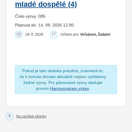
mladé dospělé (4)
Číslo výzvy: 085
Platnost do: 14. 09. 2026 12:00
29. 6. 2026
Určeno pro:
Veřejnost, Žadatel
Pokud je tato stránka prázdná, znamená to,
že k tomuto tématu aktuálně nejsou vyhlášeny
žádné výzvy. Pro plánované výzvy sledujte
prosím
Harmonogram výzev
.
Na začátek stránky