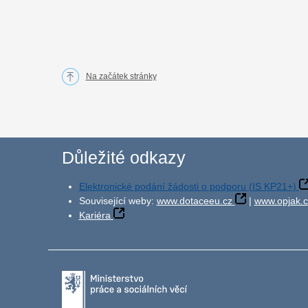
Na začátek stránky
Důležité odkazy
Elektronické podání žádosti o podporu (IS KP21+)
Související weby:
www.dotaceeu.cz
|
www.opjak.c
Kariéra