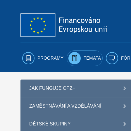
Přejít k obsahu
PROGRAMY
TÉMATA
FÓR
JAK FUNGUJE OPZ+
ZAMĚSTNÁVÁNÍ A VZDĚLÁVÁNÍ
DĚTSKÉ SKUPINY