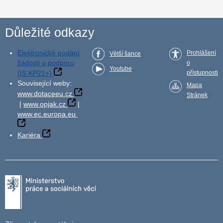
Důležité odkazy
Elektronické podání
Prohlášení
Větší šance
žádosti o podporu
o
Youtube
(IS KP21+)
přístupnosti
Související weby:
Mapa
www.dotaceeu.cz
Stránek
|
www.opjak.cz
|
www.ec.europa.eu
Kariéra