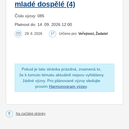
mladé dospělé (4)
Číslo výzvy: 085
Platnost do: 14. 09. 2026 12:00
29. 6. 2026
Určeno pro:
Veřejnost, Žadatel
Pokud je tato stránka prázdná, znamená to,
že k tomuto tématu aktuálně nejsou vyhlášeny
žádné výzvy. Pro plánované výzvy sledujte
prosím
Harmonogram výzev
.
Na začátek stránky