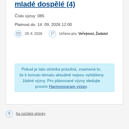
mladé dospělé (4)
Číslo výzvy: 085
Platnost do: 14. 09. 2026 12:00
29. 6. 2026
Určeno pro:
Veřejnost, Žadatel
Pokud je tato stránka prázdná, znamená to,
že k tomuto tématu aktuálně nejsou vyhlášeny
žádné výzvy. Pro plánované výzvy sledujte
prosím
Harmonogram výzev
.
Na začátek stránky