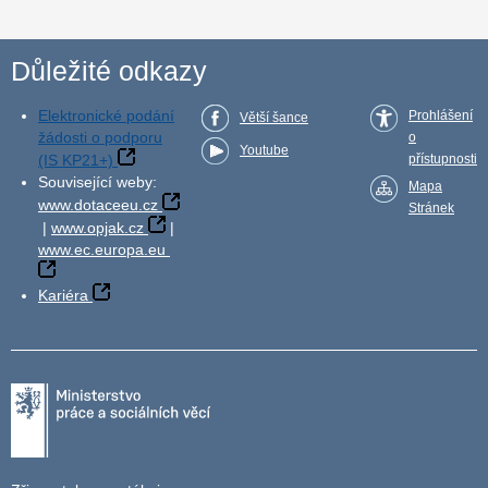
Důležité odkazy
Elektronické podání
Prohlášení
Větší šance
žádosti o podporu
o
Youtube
(IS KP21+)
přístupnosti
Související weby:
Mapa
www.dotaceeu.cz
Stránek
|
www.opjak.cz
|
www.ec.europa.eu
Kariéra