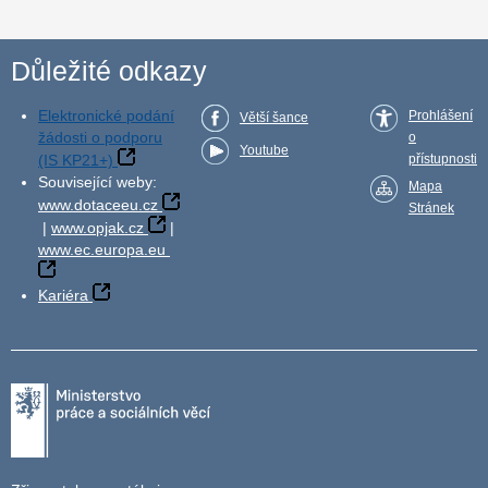
Důležité odkazy
Elektronické podání
Prohlášení
Větší šance
žádosti o podporu
o
Youtube
(IS KP21+)
přístupnosti
Související weby:
Mapa
www.dotaceeu.cz
Stránek
|
www.opjak.cz
|
www.ec.europa.eu
Kariéra