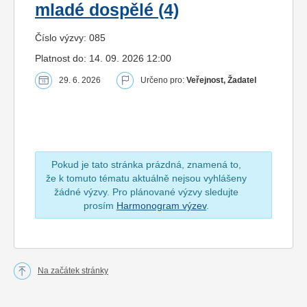
mladé dospělé (4)
Číslo výzvy: 085
Platnost do: 14. 09. 2026 12:00
29. 6. 2026
Určeno pro:
Veřejnost, Žadatel
Pokud je tato stránka prázdná, znamená to,
že k tomuto tématu aktuálně nejsou vyhlášeny
žádné výzvy. Pro plánované výzvy sledujte
prosím
Harmonogram výzev
.
Na začátek stránky