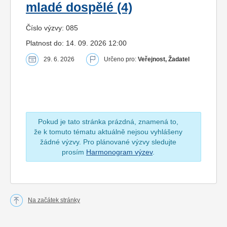
mladé dospělé (4)
Číslo výzvy: 085
Platnost do: 14. 09. 2026 12:00
29. 6. 2026
Určeno pro:
Veřejnost, Žadatel
Pokud je tato stránka prázdná, znamená to,
že k tomuto tématu aktuálně nejsou vyhlášeny
žádné výzvy. Pro plánované výzvy sledujte
prosím
Harmonogram výzev
.
Na začátek stránky