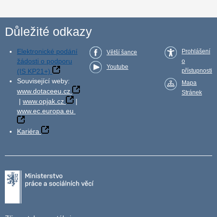
Důležité odkazy
Elektronické podání
Prohlášení
Větší šance
žádosti o podporu
o
Youtube
(IS KP21+)
přístupnosti
Související weby:
Mapa
www.dotaceeu.cz
Stránek
|
www.opjak.cz
|
www.ec.europa.eu
Kariéra