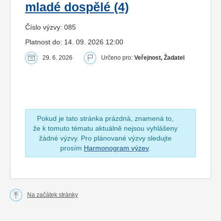
mladé dospělé (4)
Číslo výzvy: 085
Platnost do: 14. 09. 2026 12:00
29. 6. 2026
Určeno pro:
Veřejnost, Žadatel
Pokud je tato stránka prázdná, znamená to,
že k tomuto tématu aktuálně nejsou vyhlášeny
žádné výzvy. Pro plánované výzvy sledujte
prosím
Harmonogram výzev
.
Na začátek stránky