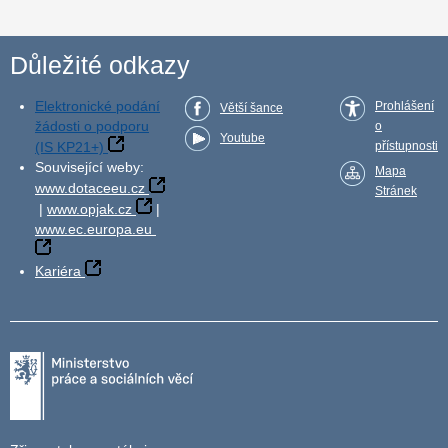
Důležité odkazy
Elektronické podání
Prohlášení
Větší šance
žádosti o podporu
o
Youtube
(IS KP21+)
přístupnosti
Související weby:
Mapa
www.dotaceeu.cz
Stránek
|
www.opjak.cz
|
www.ec.europa.eu
Kariéra