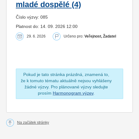
mladé dospělé (4)
Číslo výzvy: 085
Platnost do: 14. 09. 2026 12:00
29. 6. 2026
Určeno pro:
Veřejnost, Žadatel
Pokud je tato stránka prázdná, znamená to,
že k tomuto tématu aktuálně nejsou vyhlášeny
žádné výzvy. Pro plánované výzvy sledujte
prosím
Harmonogram výzev
.
Na začátek stránky