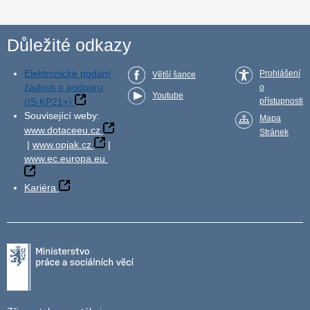
Důležité odkazy
Elektronické podání
Prohlášení
Větší šance
žádosti o podporu
o
Youtube
(IS KP21+)
přístupnosti
Související weby:
Mapa
www.dotaceeu.cz
Stránek
|
www.opjak.cz
|
www.ec.europa.eu
Kariéra