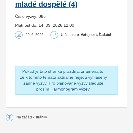
mladé dospělé (4)
Číslo výzvy: 085
Platnost do: 14. 09. 2026 12:00
29. 6. 2026
Určeno pro:
Veřejnost, Žadatel
Pokud je tato stránka prázdná, znamená to,
že k tomuto tématu aktuálně nejsou vyhlášeny
žádné výzvy. Pro plánované výzvy sledujte
prosím
Harmonogram výzev
.
Na začátek stránky