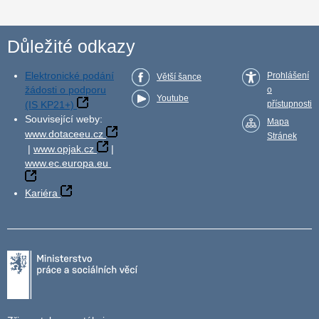
Důležité odkazy
Elektronické podání
Prohlášení
Větší šance
žádosti o podporu
o
Youtube
(IS KP21+)
přístupnosti
Související weby:
Mapa
www.dotaceeu.cz
Stránek
|
www.opjak.cz
|
www.ec.europa.eu
Kariéra