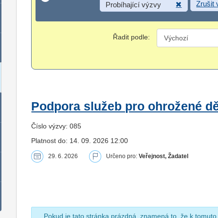
Zrušit
Probíhající výzvy
Řadit podle:
Podpora služeb pro ohrožené dět
Číslo výzvy: 085
Platnost do: 14. 09. 2026 12:00
29. 6. 2026
Určeno pro:
Veřejnost, Žadatel
Pokud je tato stránka prázdná, znamená to, že k tomuto