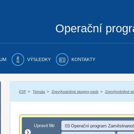
Operační prog
UM
VÝSLEDKY
KONTAKTY
/
/
/
ESF
Témata
Znevýhodněné skupiny osob
Znevýhodněné sku
Upravit filtr
Upravit filtr
03 Operační program Zaměstnanos