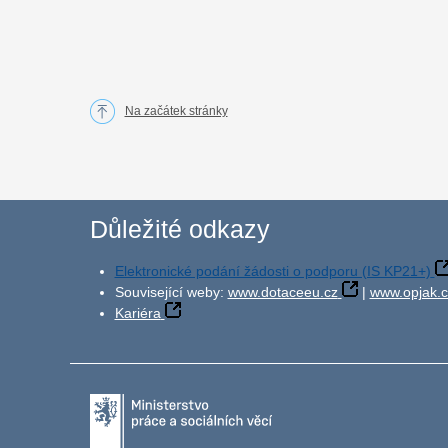
Na začátek stránky
Důležité odkazy
Elektronické podání žádosti o podporu (IS KP21+)
Související weby:
www.dotaceeu.cz
|
www.opjak.c
Kariéra