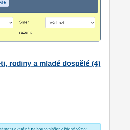
 vše
Směr
řazení:
i, rodiny a mladé dospělé (4)
 tématu aktuálně nejsou vyhlášeny žádné výzvy.