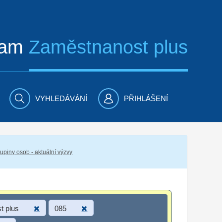
ram
Zaměstnanost plus
VYHLEDÁVÁNÍ
PŘIHLÁŠENÍ
piny osob - aktuální výzvy
t plus
085