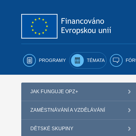
Přejít k obsahu
PROGRAMY
TÉMATA
FÓR
JAK FUNGUJE OPZ+
ZAMĚSTNÁVÁNÍ A VZDĚLÁVÁNÍ
DĚTSKÉ SKUPINY