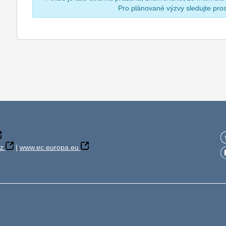
Pro plánované výzvy sledujte pr
z
|
www.ec.europa.eu