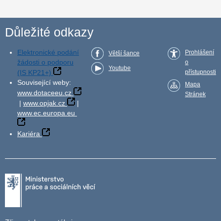
Důležité odkazy
Elektronické podání
Prohlášení
Větší šance
žádosti o podporu
o
Youtube
(IS KP21+)
přístupnosti
Související weby:
Mapa
www.dotaceeu.cz
Stránek
|
www.opjak.cz
|
www.ec.europa.eu
Kariéra