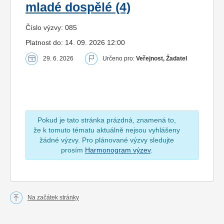
mladé dospělé (4)
Číslo výzvy: 085
Platnost do: 14. 09. 2026 12:00
29. 6. 2026
Určeno pro:
Veřejnost, Žadatel
Pokud je tato stránka prázdná, znamená to,
že k tomuto tématu aktuálně nejsou vyhlášeny
žádné výzvy. Pro plánované výzvy sledujte
prosím
Harmonogram výzev
.
Na začátek stránky