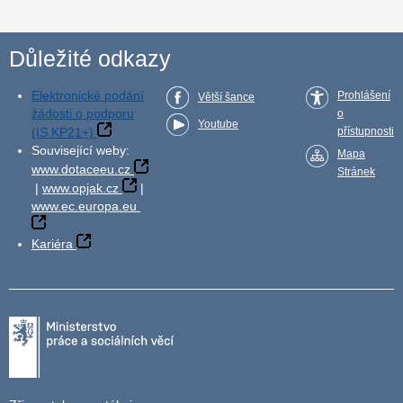
Důležité odkazy
Elektronické podání
Prohlášení
Větší šance
žádosti o podporu
o
Youtube
(IS KP21+)
přístupnosti
Související weby:
Mapa
www.dotaceeu.cz
Stránek
|
www.opjak.cz
|
www.ec.europa.eu
Kariéra