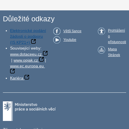
Důležité odkazy
Elektronické podání
Prohlášení
Větší šance
žádosti o podporu
o
Youtube
(IS KP21+)
přístupnosti
Související weby:
Mapa
www.dotaceeu.cz
Stránek
|
www.opjak.cz
|
www.ec.europa.eu
Kariéra