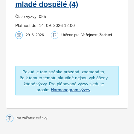
mladé dospělé (4)
Číslo výzvy: 085
Platnost do: 14. 09. 2026 12:00
29. 6. 2026
Určeno pro:
Veřejnost, Žadatel
Pokud je tato stránka prázdná, znamená to,
že k tomuto tématu aktuálně nejsou vyhlášeny
žádné výzvy. Pro plánované výzvy sledujte
prosím
Harmonogram výzev
.
Na začátek stránky