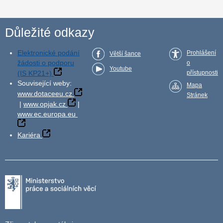
Důležité odkazy
Elektronické podání
Prohlášení
Větší šance
žádosti o podporu
o
Youtube
(IS KP21+)
přístupnosti
Související weby:
Mapa
www.dotaceeu.cz
Stránek
|
www.opjak.cz
|
www.ec.europa.eu
Kariéra