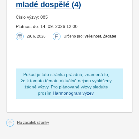
mladé dospělé (4)
Číslo výzvy: 085
Platnost do: 14. 09. 2026 12:00
29. 6. 2026
Určeno pro:
Veřejnost, Žadatel
Pokud je tato stránka prázdná, znamená to,
že k tomuto tématu aktuálně nejsou vyhlášeny
žádné výzvy. Pro plánované výzvy sledujte
prosím
Harmonogram výzev
.
Na začátek stránky