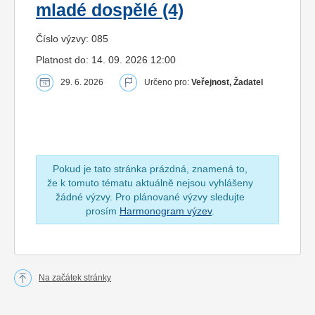
mladé dospělé (4)
Číslo výzvy: 085
Platnost do: 14. 09. 2026 12:00
29. 6. 2026
Určeno pro:
Veřejnost, Žadatel
Pokud je tato stránka prázdná, znamená to,
že k tomuto tématu aktuálně nejsou vyhlášeny
žádné výzvy. Pro plánované výzvy sledujte
prosím
Harmonogram výzev
.
Na začátek stránky