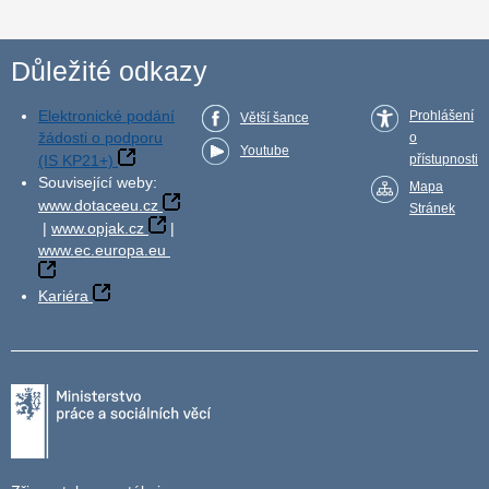
Důležité odkazy
Elektronické podání
Prohlášení
Větší šance
žádosti o podporu
o
Youtube
(IS KP21+)
přístupnosti
Související weby:
Mapa
www.dotaceeu.cz
Stránek
|
www.opjak.cz
|
www.ec.europa.eu
Kariéra