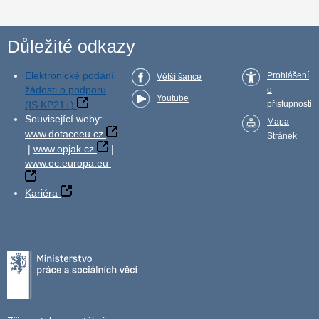
Důležité odkazy
Elektronické podání
Prohlášení
Větší šance
žádosti o podporu
o
Youtube
(IS KP21+)
přístupnosti
Související weby:
Mapa
www.dotaceeu.cz
Stránek
|
www.opjak.cz
|
www.ec.europa.eu
Kariéra