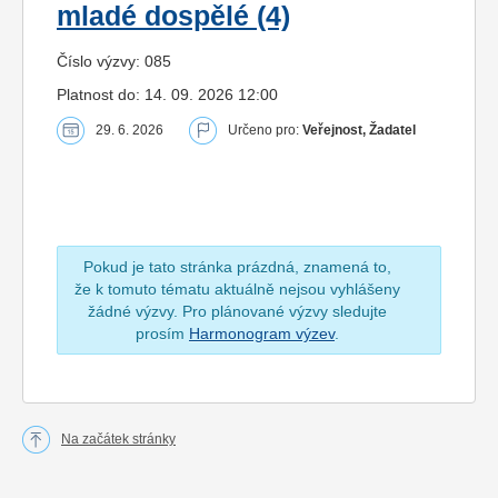
mladé dospělé (4)
Číslo výzvy: 085
Platnost do: 14. 09. 2026 12:00
29. 6. 2026
Určeno pro:
Veřejnost, Žadatel
Pokud je tato stránka prázdná, znamená to,
že k tomuto tématu aktuálně nejsou vyhlášeny
žádné výzvy. Pro plánované výzvy sledujte
prosím
Harmonogram výzev
.
Na začátek stránky