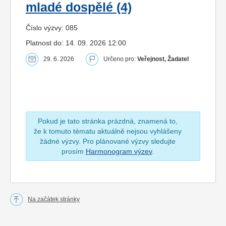
mladé dospělé (4)
Číslo výzvy: 085
Platnost do: 14. 09. 2026 12:00
29. 6. 2026
Určeno pro:
Veřejnost, Žadatel
Pokud je tato stránka prázdná, znamená to,
že k tomuto tématu aktuálně nejsou vyhlášeny
žádné výzvy. Pro plánované výzvy sledujte
prosím
Harmonogram výzev
.
Na začátek stránky