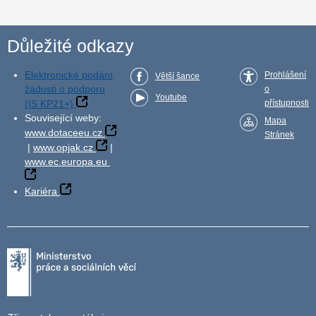
Důležité odkazy
Elektronické podání
Prohlášení
Větší šance
žádosti o podporu
o
Youtube
(IS KP21+)
přístupnosti
Související weby:
Mapa
www.dotaceeu.cz
Stránek
|
www.opjak.cz
|
www.ec.europa.eu
Kariéra