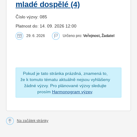
mladé dospělé (4)
Číslo výzvy: 085
Platnost do: 14. 09. 2026 12:00
29. 6. 2026
Určeno pro:
Veřejnost, Žadatel
Pokud je tato stránka prázdná, znamená to,
že k tomuto tématu aktuálně nejsou vyhlášeny
žádné výzvy. Pro plánované výzvy sledujte
prosím
Harmonogram výzev
.
Na začátek stránky