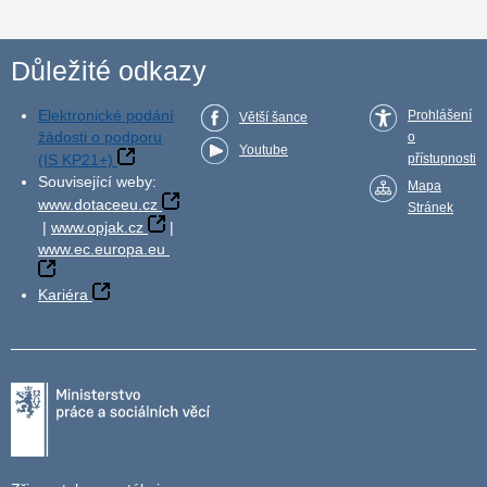
Důležité odkazy
Elektronické podání
Prohlášení
Větší šance
žádosti o podporu
o
Youtube
(IS KP21+)
přístupnosti
Související weby:
Mapa
www.dotaceeu.cz
Stránek
|
www.opjak.cz
|
www.ec.europa.eu
Kariéra