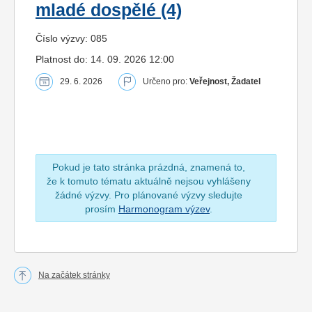
mladé dospělé (4)
Číslo výzvy: 085
Platnost do: 14. 09. 2026 12:00
29. 6. 2026
Určeno pro:
Veřejnost, Žadatel
Pokud je tato stránka prázdná, znamená to,
že k tomuto tématu aktuálně nejsou vyhlášeny
žádné výzvy. Pro plánované výzvy sledujte
prosím
Harmonogram výzev
.
Na začátek stránky