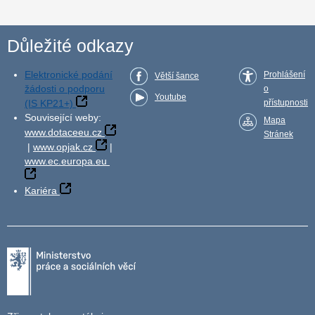
Důležité odkazy
Elektronické podání
Prohlášení
Větší šance
žádosti o podporu
o
Youtube
(IS KP21+)
přístupnosti
Související weby:
Mapa
www.dotaceeu.cz
Stránek
|
www.opjak.cz
|
www.ec.europa.eu
Kariéra