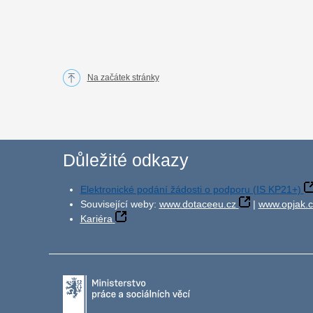
Na začátek stránky
Důležité odkazy
Elektronické podání žádosti o podporu (IS KP21+)
Související weby:
www.dotaceeu.cz
|
www.opjak.c
Kariéra