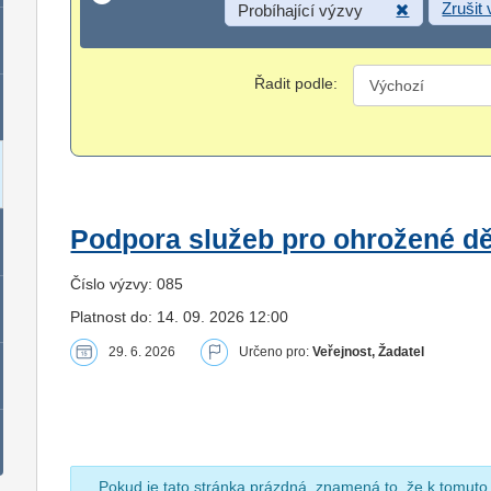
Zrušit
Probíhající výzvy
Řadit podle:
Podpora služeb pro ohrožené dět
Číslo výzvy: 085
Platnost do: 14. 09. 2026 12:00
29. 6. 2026
Určeno pro:
Veřejnost, Žadatel
Pokud je tato stránka prázdná, znamená to, že k tomuto