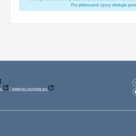
Pro plánované výzvy sledujte pr
z
|
www.ec.europa.eu