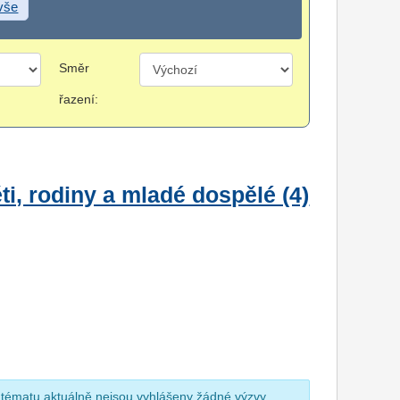
 vše
Směr
řazení:
i, rodiny a mladé dospělé (4)
 tématu aktuálně nejsou vyhlášeny žádné výzvy.