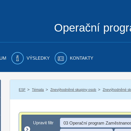
Operační prog
UM
VÝSLEDKY
KONTAKTY
/
/
/
ESF
Témata
Znevýhodněné skupiny osob
Znevýhodněné sku
Upravit filtr
Upravit filtr
03 Operační program Zaměstnanos