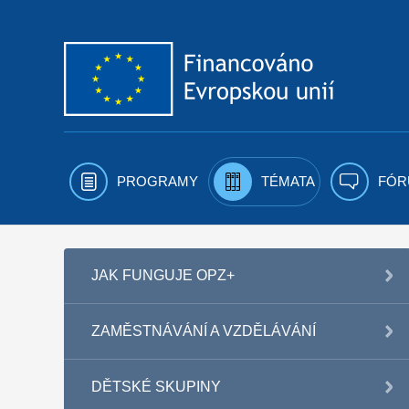
Přejít k obsahu
PROGRAMY
TÉMATA
FÓR
JAK FUNGUJE OPZ+
ZAMĚSTNÁVÁNÍ A VZDĚLÁVÁNÍ
DĚTSKÉ SKUPINY