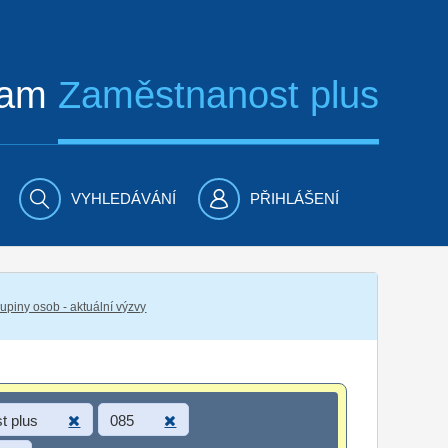
ram
Zaměstnanost plus
VYHLEDÁVÁNÍ
PŘIHLÁŠENÍ
piny osob - aktuální výzvy
t plus
085