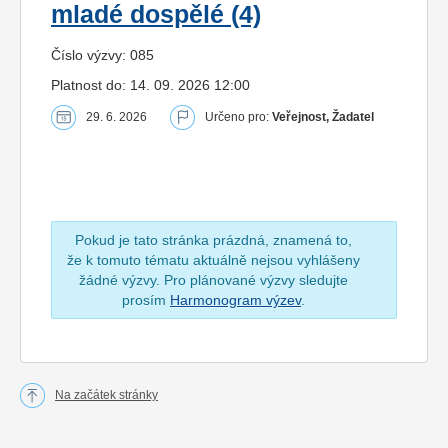
mladé dospělé (4)
Číslo výzvy: 085
Platnost do: 14. 09. 2026 12:00
29. 6. 2026
Určeno pro:
Veřejnost, Žadatel
Pokud je tato stránka prázdná, znamená to,
že k tomuto tématu aktuálně nejsou vyhlášeny
žádné výzvy. Pro plánované výzvy sledujte
prosím
Harmonogram výzev
.
Na začátek stránky