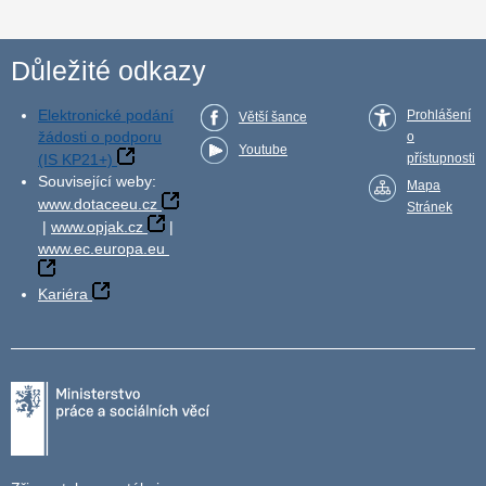
Důležité odkazy
Elektronické podání
Prohlášení
Větší šance
žádosti o podporu
o
Youtube
(IS KP21+)
přístupnosti
Související weby:
Mapa
www.dotaceeu.cz
Stránek
|
www.opjak.cz
|
www.ec.europa.eu
Kariéra