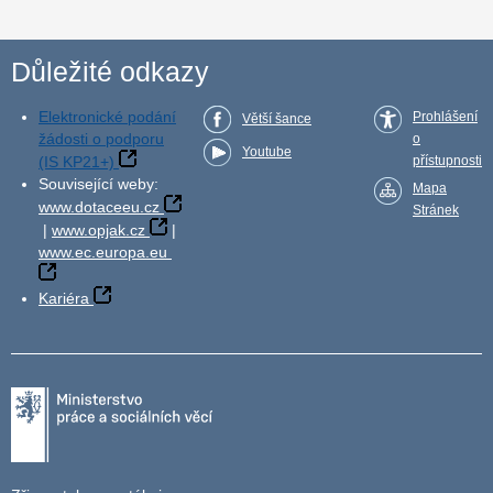
Důležité odkazy
Elektronické podání
Prohlášení
Větší šance
žádosti o podporu
o
Youtube
(IS KP21+)
přístupnosti
Související weby:
Mapa
www.dotaceeu.cz
Stránek
|
www.opjak.cz
|
www.ec.europa.eu
Kariéra