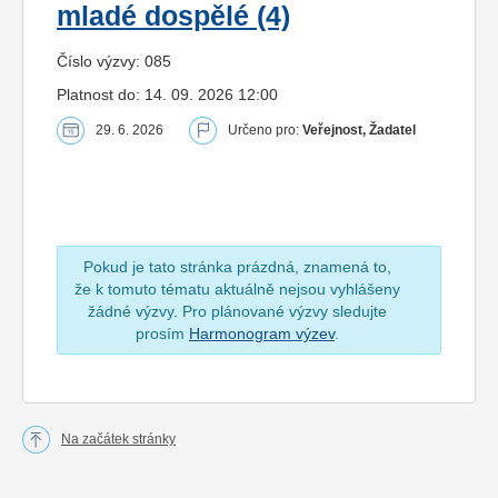
mladé dospělé (4)
Číslo výzvy: 085
Platnost do: 14. 09. 2026 12:00
29. 6. 2026
Určeno pro:
Veřejnost, Žadatel
Pokud je tato stránka prázdná, znamená to,
že k tomuto tématu aktuálně nejsou vyhlášeny
žádné výzvy. Pro plánované výzvy sledujte
prosím
Harmonogram výzev
.
Na začátek stránky