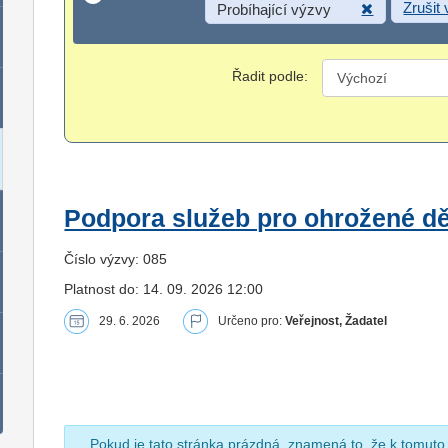
Zrušit
Probíhající výzvy
Řadit podle:
Podpora služeb pro ohrožené dět
Číslo výzvy: 085
Platnost do: 14. 09. 2026 12:00
29. 6. 2026
Určeno pro:
Veřejnost, Žadatel
Pokud je tato stránka prázdná, znamená to, že k tomuto