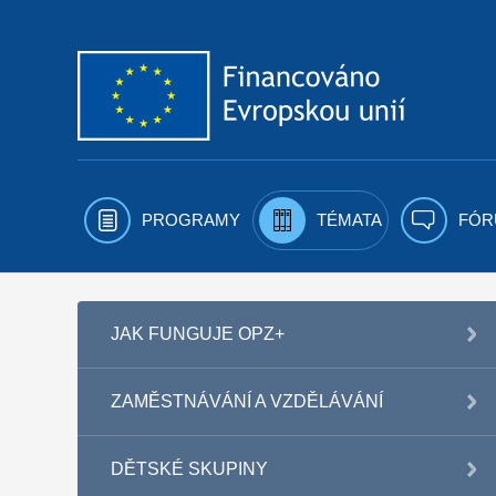
Přejít k obsahu
PROGRAMY
TÉMATA
FÓR
JAK FUNGUJE OPZ+
ZAMĚSTNÁVÁNÍ A VZDĚLÁVÁNÍ
DĚTSKÉ SKUPINY