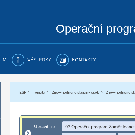
Operační prog
UM
VÝSLEDKY
KONTAKTY
/
/
/
ESF
Témata
Znevýhodněné skupiny osob
Znevýhodněné sku
Upravit filtr
Upravit filtr
03 Operační program Zaměstnanos