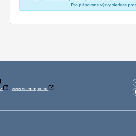
Pro plánované výzvy sledujte pr
z
|
www.ec.europa.eu