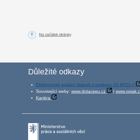
Na začátek stránky
Důležité odkazy
Elektronické podání žádosti o podporu (IS KP21+)
Související weby:
www.dotaceeu.cz
|
www.opjak.c
Kariéra