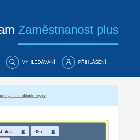
ram
Zaměstnanost plus
VYHLEDÁVÁNÍ
PŘIHLÁŠENÍ
piny osob - aktuální výzvy
t plus
085