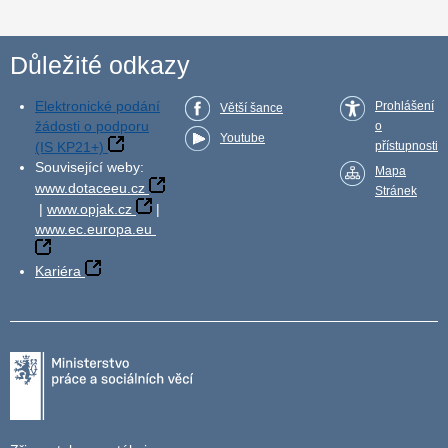
Důležité odkazy
Elektronické podání
Prohlášení
Větší šance
žádosti o podporu
o
Youtube
(IS KP21+)
přístupnosti
Související weby:
Mapa
www.dotaceeu.cz
Stránek
|
www.opjak.cz
|
www.ec.europa.eu
Kariéra