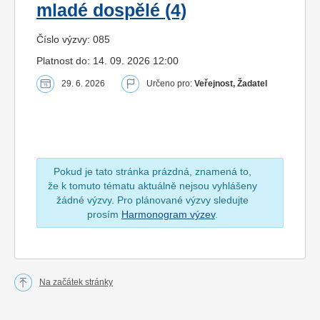
mladé dospělé (4)
Číslo výzvy: 085
Platnost do: 14. 09. 2026 12:00
29. 6. 2026
Určeno pro:
Veřejnost, Žadatel
Pokud je tato stránka prázdná, znamená to,
že k tomuto tématu aktuálně nejsou vyhlášeny
žádné výzvy. Pro plánované výzvy sledujte
prosím
Harmonogram výzev
.
Na začátek stránky