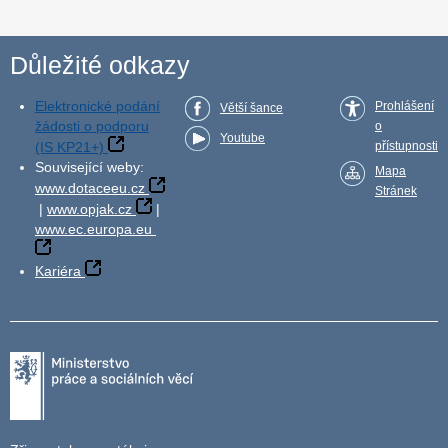
Důležité odkazy
Elektronické podání
Prohlášení
Větší šance
žádosti o podporu
o
Youtube
(IS KP21+)
přístupnosti
Související weby:
Mapa
www.dotaceeu.cz
Stránek
|
www.opjak.cz
|
www.ec.europa.eu
Kariéra