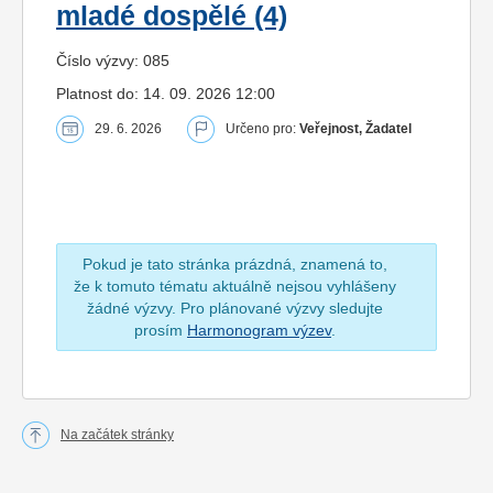
mladé dospělé (4)
Číslo výzvy: 085
Platnost do: 14. 09. 2026 12:00
29. 6. 2026
Určeno pro:
Veřejnost, Žadatel
Pokud je tato stránka prázdná, znamená to,
že k tomuto tématu aktuálně nejsou vyhlášeny
žádné výzvy. Pro plánované výzvy sledujte
prosím
Harmonogram výzev
.
Na začátek stránky