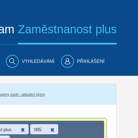
ram
Zaměstnanost plus
VYHLEDÁVÁNÍ
PŘIHLÁŠENÍ
piny osob - aktuální výzvy
t plus
085