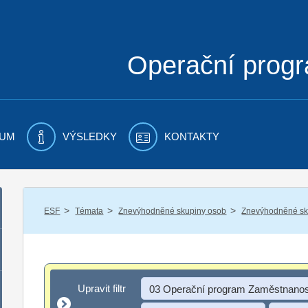
Operační prog
UM
VÝSLEDKY
KONTAKTY
/
/
/
ESF
Témata
Znevýhodněné skupiny osob
Znevýhodněné sku
Upravit filtr
Upravit filtr
03 Operační program Zaměstnanos