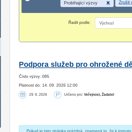
Zrušit
Probíhající výzvy
Řadit podle:
Podpora služeb pro ohrožené dět
Číslo výzvy: 085
Platnost do: 14. 09. 2026 12:00
29. 6. 2026
Určeno pro:
Veřejnost, Žadatel
Pokud je tato stránka prázdná, znamená to, že k tomuto