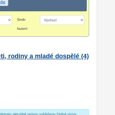
 vše
Směr
řazení:
i, rodiny a mladé dospělé (4)
 tématu aktuálně nejsou vyhlášeny žádné výzvy.