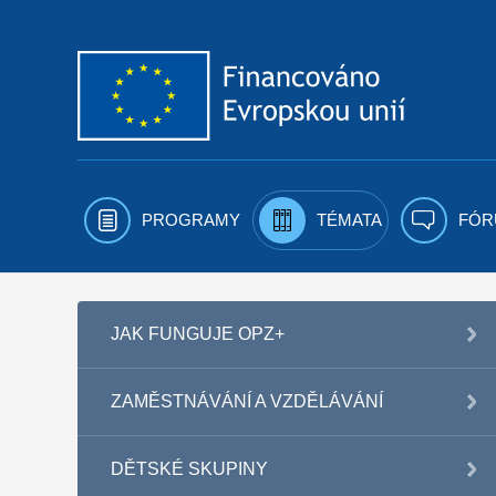
Přejít k obsahu
PROGRAMY
TÉMATA
FÓR
JAK FUNGUJE OPZ+
ZAMĚSTNÁVÁNÍ A VZDĚLÁVÁNÍ
DĚTSKÉ SKUPINY