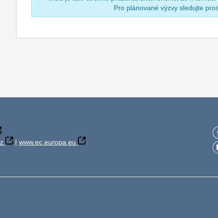
Pro plánované výzvy sledujte pr
z
|
www.ec.europa.eu