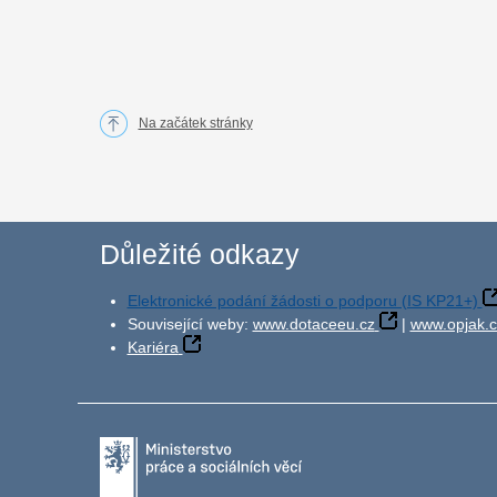
Na začátek stránky
Důležité odkazy
Elektronické podání žádosti o podporu (IS KP21+)
Související weby:
www.dotaceeu.cz
|
www.opjak.c
Kariéra