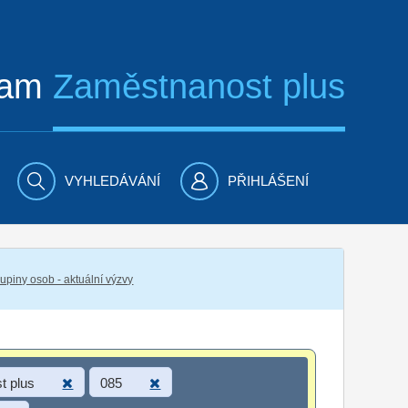
ram
Zaměstnanost plus
VYHLEDÁVÁNÍ
PŘIHLÁŠENÍ
piny osob - aktuální výzvy
t plus
085