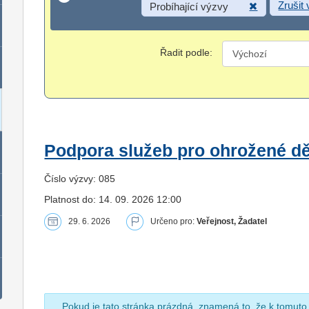
Zrušit
Probíhající výzvy
Řadit podle:
Podpora služeb pro ohrožené dět
Číslo výzvy: 085
Platnost do: 14. 09. 2026 12:00
29. 6. 2026
Určeno pro:
Veřejnost, Žadatel
Pokud je tato stránka prázdná, znamená to, že k tomuto