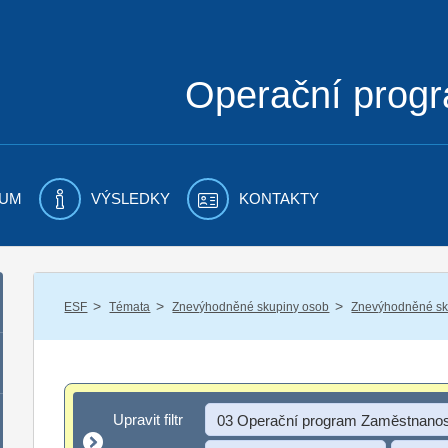
Operační prog
UM
VÝSLEDKY
KONTAKTY
/
/
/
ESF
Témata
Znevýhodněné skupiny osob
Znevýhodněné sku
Upravit filtr
Upravit filtr
03 Operační program Zaměstnanos