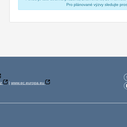
Pro plánované výzvy sledujte pr
z
|
www.ec.europa.eu