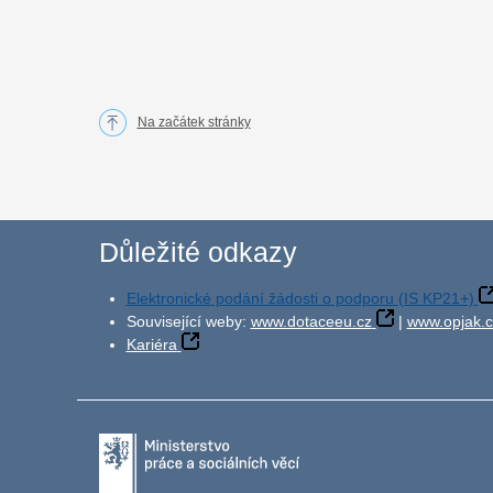
Na začátek stránky
Důležité odkazy
Elektronické podání žádosti o podporu (IS KP21+)
Související weby:
www.dotaceeu.cz
|
www.opjak.c
Kariéra