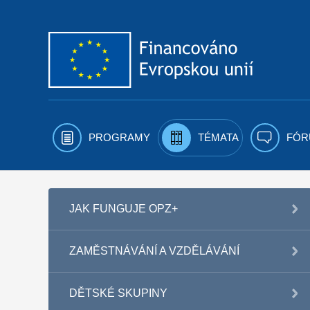
Přejít k obsahu
PROGRAMY
TÉMATA
FÓR
JAK FUNGUJE OPZ+
ZAMĚSTNÁVÁNÍ A VZDĚLÁVÁNÍ
DĚTSKÉ SKUPINY