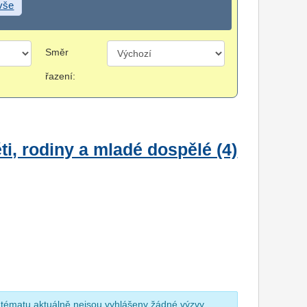
 vše
Směr
řazení:
i, rodiny a mladé dospělé (4)
 tématu aktuálně nejsou vyhlášeny žádné výzvy.