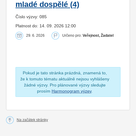
mladé dospělé (4)
Číslo výzvy: 085
Platnost do: 14. 09. 2026 12:00
29. 6. 2026
Určeno pro:
Veřejnost, Žadatel
Pokud je tato stránka prázdná, znamená to,
že k tomuto tématu aktuálně nejsou vyhlášeny
žádné výzvy. Pro plánované výzvy sledujte
prosím
Harmonogram výzev
.
Na začátek stránky