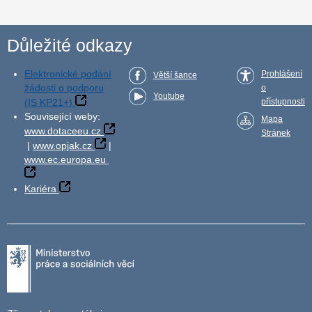
Důležité odkazy
Elektronické podání
Prohlášení
Větší šance
žádosti o podporu
o
Youtube
(IS KP21+)
přístupnosti
Související weby:
Mapa
www.dotaceeu.cz
Stránek
|
www.opjak.cz
|
www.ec.europa.eu
Kariéra